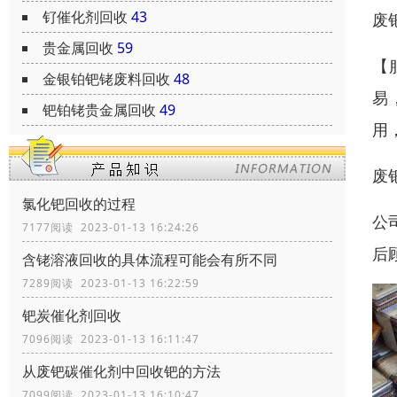
钌催化剂回收
43
废
贵金属回收
59
【
金银铂钯铑废料回收
48
易
钯铂铑贵金属回收
49
用
废
氯化钯回收的过程
公
7177阅读 2023-01-13 16:24:26
后
含铑溶液回收的具体流程可能会有所不同
7289阅读 2023-01-13 16:22:59
钯炭催化剂回收
7096阅读 2023-01-13 16:11:47
从废钯碳催化剂中回收钯的方法
7099阅读 2023-01-13 16:10:47