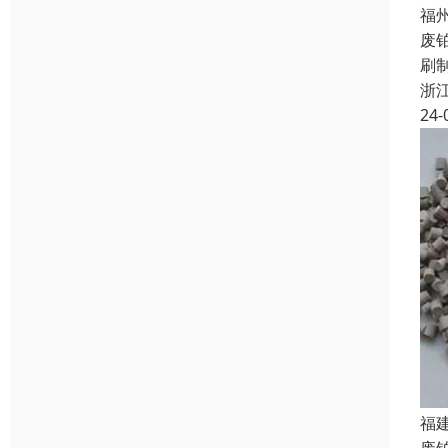
福
废
刷
浙
24-
福