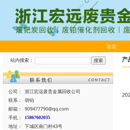
首页
产
站内搜索：
公司：
浙江宏远废贵金属回收公司
20
联系：
胡铂
邮箱：
909477790@qq.com
手机：
15867602035
地址：
下城区南门村43号