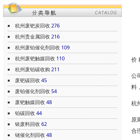
杭州废钯炭回收
276
杭州贵金属回收
216
杭州废铂催化剂回收
109
杭州废钯触媒回收
110
价
杭州废铂碳收购
211
公
废钯碳回收
45
料
废铂催化剂回收
54
废钯触媒回收
48
杭
铂碳回收
44
原
铱废料回收
62
合
铑催化剂回收
48