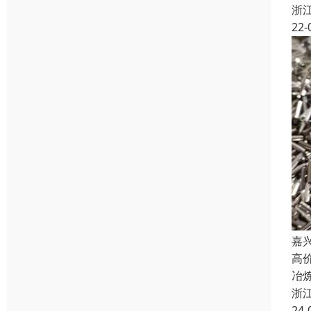
浙
22-
嘉
高
冶
浙
24-