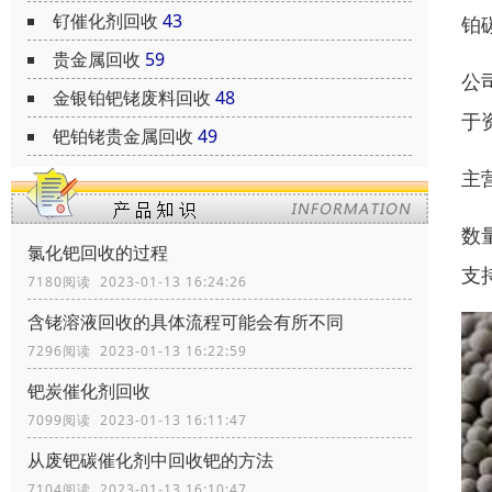
钌催化剂回收
43
铂
贵金属回收
59
公
金银铂钯铑废料回收
48
于
钯铂铑贵金属回收
49
主
数
氯化钯回收的过程
支
7180阅读 2023-01-13 16:24:26
含铑溶液回收的具体流程可能会有所不同
7296阅读 2023-01-13 16:22:59
钯炭催化剂回收
7099阅读 2023-01-13 16:11:47
从废钯碳催化剂中回收钯的方法
7104阅读 2023-01-13 16:10:47