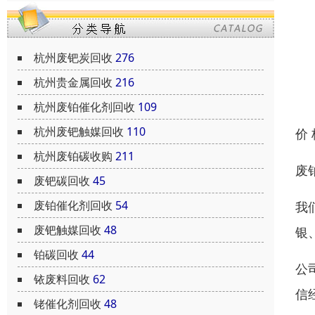
杭州废钯炭回收
276
杭州贵金属回收
216
杭州废铂催化剂回收
109
杭州废钯触媒回收
110
价
杭州废铂碳收购
211
废
废钯碳回收
45
废铂催化剂回收
54
我
废钯触媒回收
48
银
铂碳回收
44
公
铱废料回收
62
信
铑催化剂回收
48