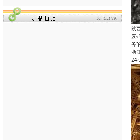
陕
废
务
浙
24-