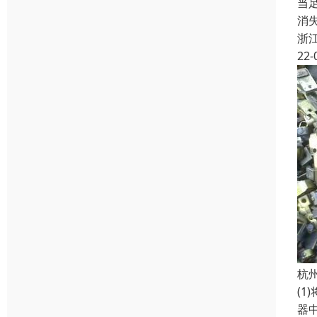
当
消
浙
22-
杭
(1
器