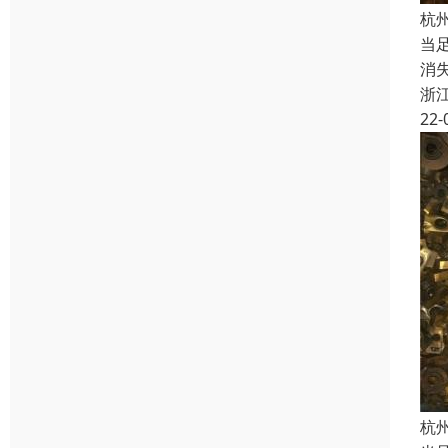
杭
当
消
浙
22-
杭