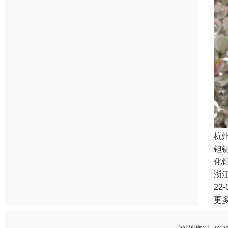
杭
钽
化
浙
22-
更