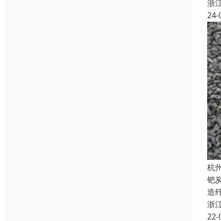
浙
24-
杭
钯
造
浙
22-