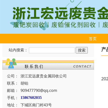
首页
产
站内搜索：
公司：
浙江宏远废贵金属回收公司
20
联系：
胡铂
邮箱：
909477790@qq.com
手机：
15867602035
地址：
下城区南门村43号