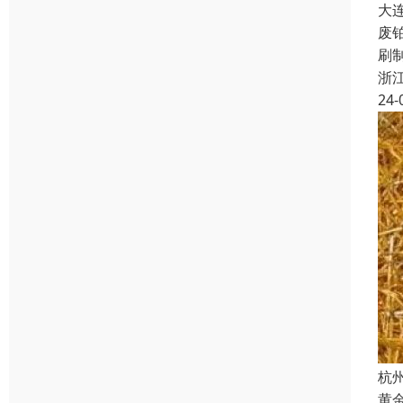
大
废
刷
浙
24-
杭
黄