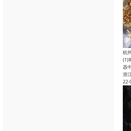
杭
(1
器
浙
22-