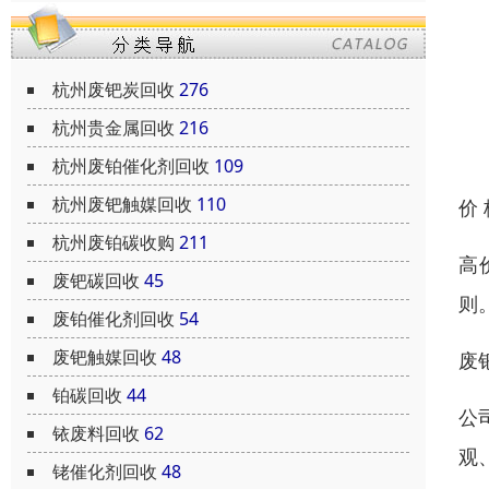
杭州废钯炭回收
276
杭州贵金属回收
216
杭州废铂催化剂回收
109
杭州废钯触媒回收
110
价
杭州废铂碳收购
211
高
废钯碳回收
45
则
废铂催化剂回收
54
废钯触媒回收
48
废
铂碳回收
44
公
铱废料回收
62
观
铑催化剂回收
48