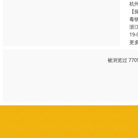
杭
【
毒
浙
19-
更
被浏览过 77