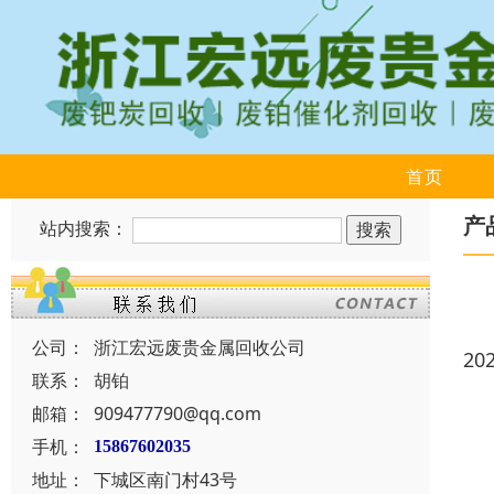
首页
产
站内搜索：
公司：
浙江宏远废贵金属回收公司
20
联系：
胡铂
邮箱：
909477790@qq.com
手机：
15867602035
地址：
下城区南门村43号