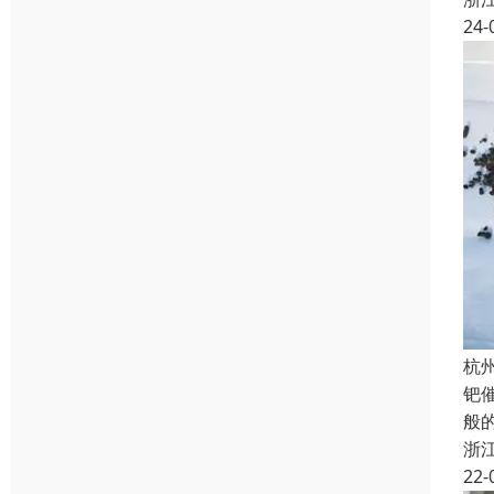
24-
杭
钯
般
浙
22-