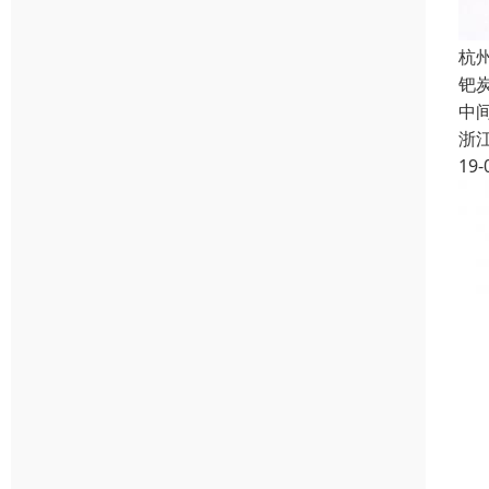
杭
钯
中间
浙
19-