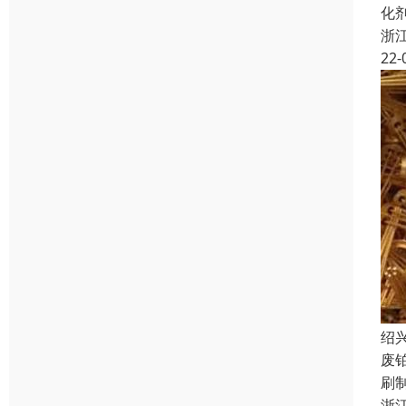
化
浙
22-
绍
废
刷
浙