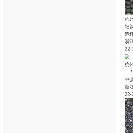
杭
钯
造
浙
22-
杭
Pt
中
浙
22-