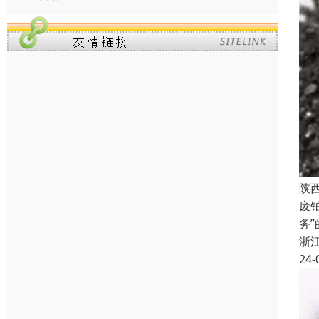
陕
废
务
浙
24-