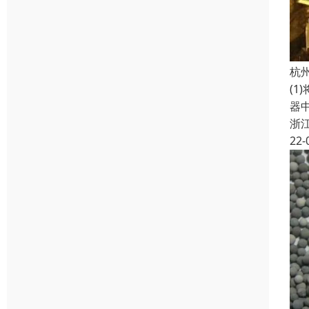
杭
(1
器
浙
22-