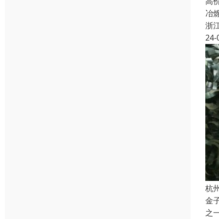
高
冶
浙
24-
杭
金
之