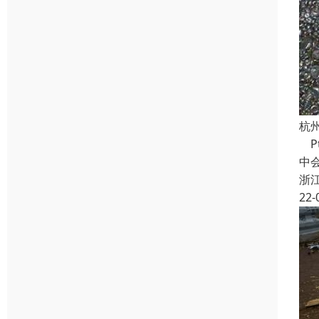
杭
Pt
中
浙
22-