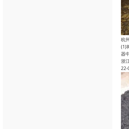
杭
(1
器
浙
22-