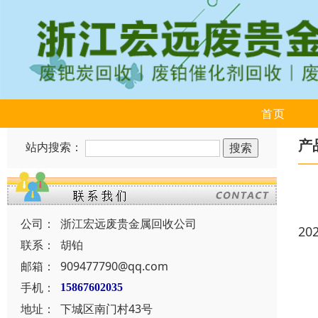
首页
产
站内搜索：
公司：
浙江宏远废贵金属回收公司
20
联系：
胡铂
邮箱：
909477790@qq.com
手机：
15867602035
地址：
下城区南门村43号