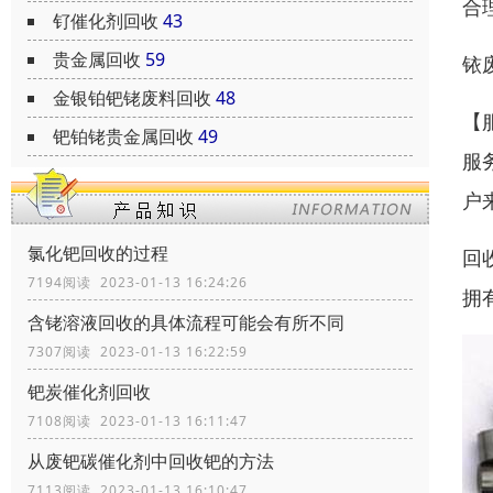
合
钌催化剂回收
43
贵金属回收
59
铱
金银铂钯铑废料回收
48
【
钯铂铑贵金属回收
49
服
户
氯化钯回收的过程
回
7194阅读 2023-01-13 16:24:26
拥
含铑溶液回收的具体流程可能会有所不同
7307阅读 2023-01-13 16:22:59
钯炭催化剂回收
7108阅读 2023-01-13 16:11:47
从废钯碳催化剂中回收钯的方法
7113阅读 2023-01-13 16:10:47