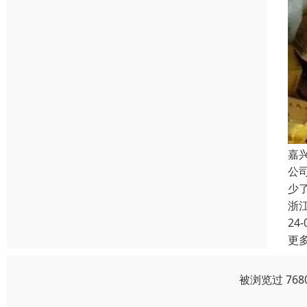
嘉
公
少
浙
24-
更
被浏览过 76