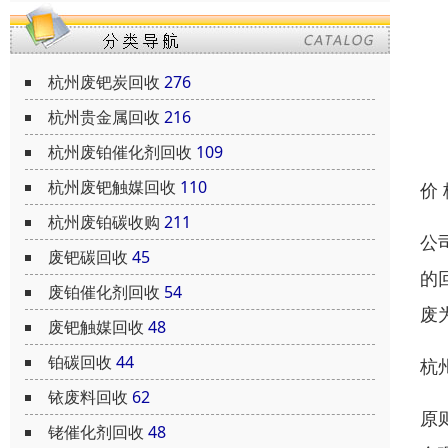
杭州废钯炭回收
276
杭州贵金属回收
216
杭州废铂催化剂回收
109
杭州废钯触媒回收
110
价
杭州废铂碳收购
211
公
废钯碳回收
45
的
废铂催化剂回收
54
废
废钯触媒回收
48
铂碳回收
44
杭
铱废料回收
62
原
铑催化剂回收
48