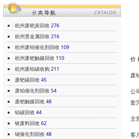
杭州废钯炭回收
276
杭州贵金属回收
216
杭州废铂催化剂回收
109
杭州废钯触媒回收
110
价
杭州废铂碳收购
211
废
废钯碳回收
45
废铂催化剂回收
54
公
废钯触媒回收
48
套
铂碳回收
44
主
铱废料回收
62
铑催化剂回收
48
客