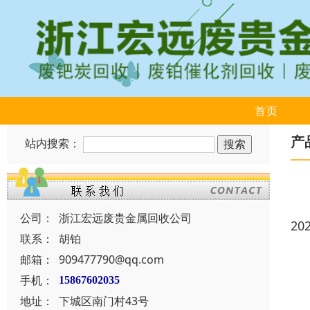
首页
产
站内搜索：
公司：
浙江宏远废贵金属回收公司
20
联系：
胡铂
邮箱：
909477790@qq.com
手机：
15867602035
地址：
下城区南门村43号