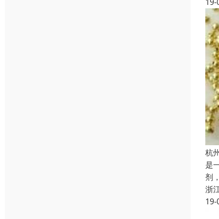
19-
杭
是
剂
浙
19-