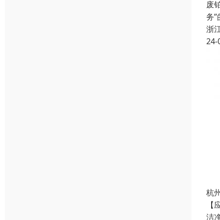
废
务
浙
24-
杭
【
洁