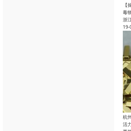
【
毒
浙
19-
杭
活