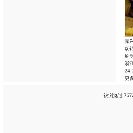
嘉
废
刷
浙
24-
更
被浏览过 76