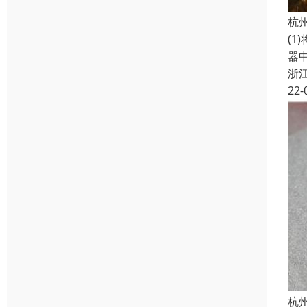
杭
(1
器
浙
22-
杭