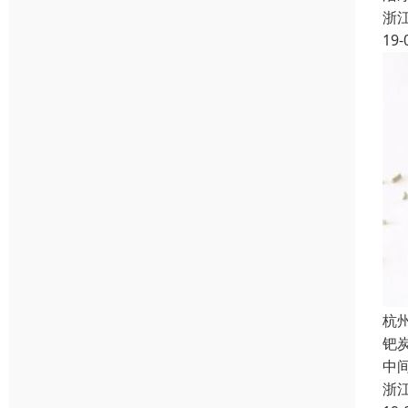
浙
19-
杭
钯
中间
浙