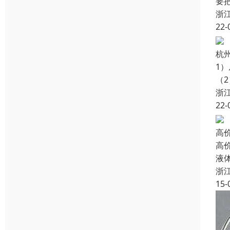
要
浙
22-
杭
1
（
浙
22-
高
高
液
浙
15-