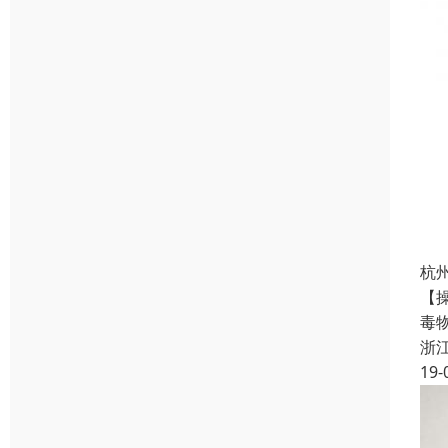
杭
【
毒
浙
19-