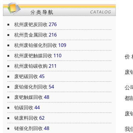
杭州废钯炭回收
276
杭州贵金属回收
216
杭州废铂催化剂回收
109
杭州废钯触媒回收
110
价
杭州废铂碳收购
211
废
废钯碳回收
45
废铂催化剂回收
54
公
废钯触媒回收
48
都
铂碳回收
44
废
铱废料回收
62
铑催化剂回收
48
我