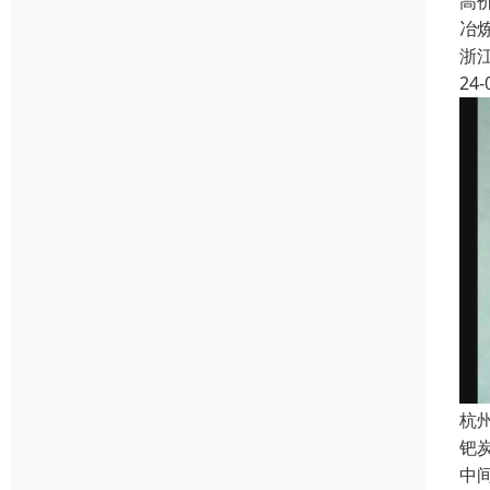
高
冶
浙
24-
杭
钯
中间