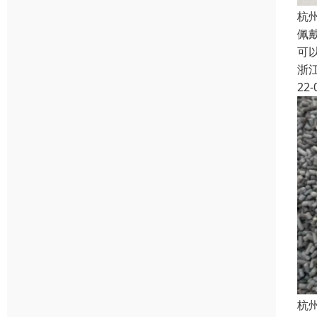
杭
佩
可
浙
22-
杭