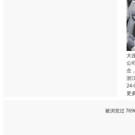
大
公
念
浙
24-
更
被浏览过 76