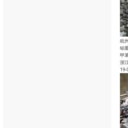
杭
铂
甲
浙
19-