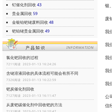
钌催化剂回收
43
银
贵金属回收
59
废
金银铂钯铑废料回收
48
钯铂铑贵金属回收
49
我
我
我
氯化钯回收的过程
7211阅读 2023-01-13 16:24:26
我
含铑溶液回收的具体流程可能会有所不同
7326阅读 2023-01-13 16:22:59
我
钯炭催化剂回收
公
7127阅读 2023-01-13 16:11:47
从废钯碳催化剂中回收钯的方法
信
7131阅读 2023-01-13 16:10:47