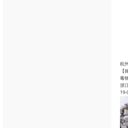
杭
【
毒
浙
19-