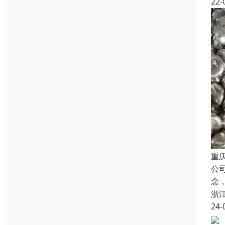
22-
重
公
念
浙
24-