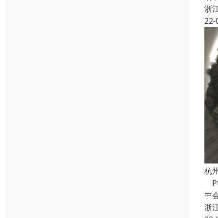
浙
22-
杭
Pt
中
浙