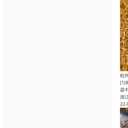
杭
(1
器
浙
22-