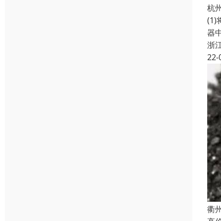
杭
(1
器
浙
22-
衢