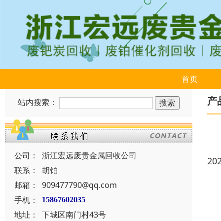
首页
产
站内搜索：
公司：
浙江宏远废贵金属回收公司
20
联系：
胡铂
邮箱：
909477790@qq.com
手机：
15867602035
地址：
下城区南门村43号