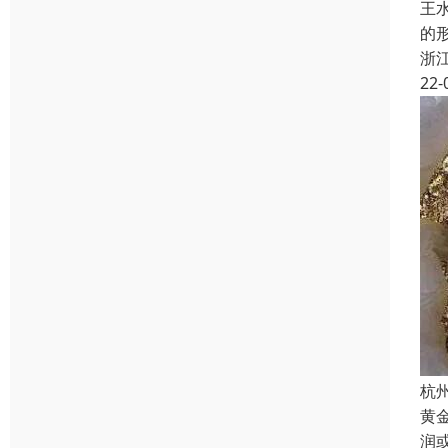
王水
的
浙
22-
杭
黄
润