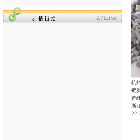
杭
钯
造
浙
22-