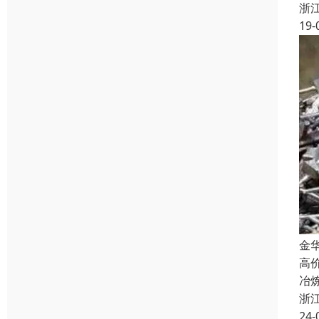
浙
19-
金
高
冶
浙
24-