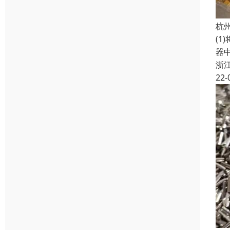
杭
(1
器
浙
22-