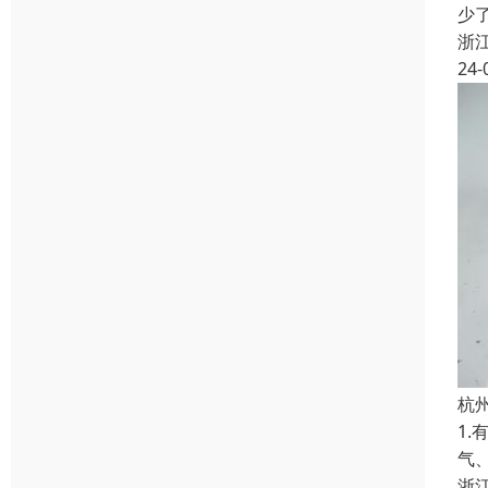
少
浙
24-
杭
1
气
浙