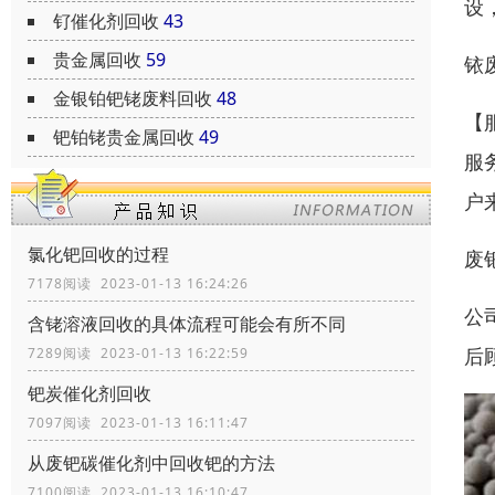
设
钌催化剂回收
43
贵金属回收
59
铱
金银铂钯铑废料回收
48
【
钯铂铑贵金属回收
49
服
户
氯化钯回收的过程
废
7178阅读 2023-01-13 16:24:26
公
含铑溶液回收的具体流程可能会有所不同
后
7289阅读 2023-01-13 16:22:59
钯炭催化剂回收
7097阅读 2023-01-13 16:11:47
从废钯碳催化剂中回收钯的方法
7100阅读 2023-01-13 16:10:47