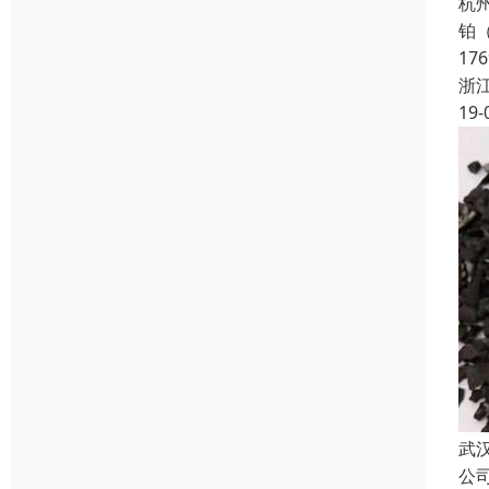
杭
铂（
17
浙
19-
武
公