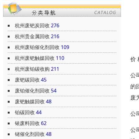
杭州废钯炭回收
276
杭州贵金属回收
216
杭州废铂催化剂回收
109
杭州废钯触媒回收
110
价
杭州废铂碳收购
211
公
废钯碳回收
45
的
废铂催化剂回收
54
废
废钯触媒回收
48
铂碳回收
44
公
铱废料回收
62
公
铑催化剂回收
48