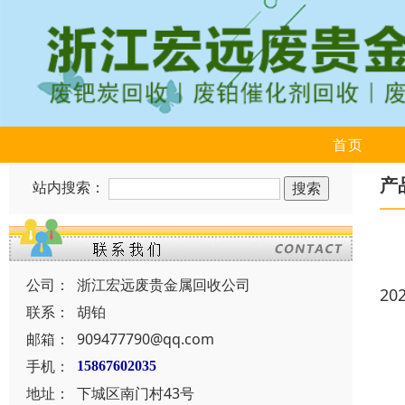
首页
产
站内搜索：
公司：
浙江宏远废贵金属回收公司
20
联系：
胡铂
邮箱：
909477790@qq.com
手机：
15867602035
地址：
下城区南门村43号