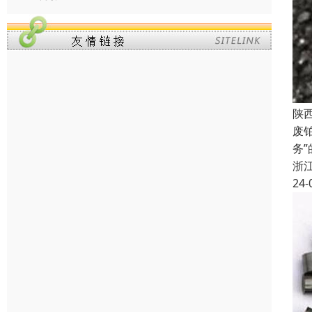
陕
废
务
浙
24-