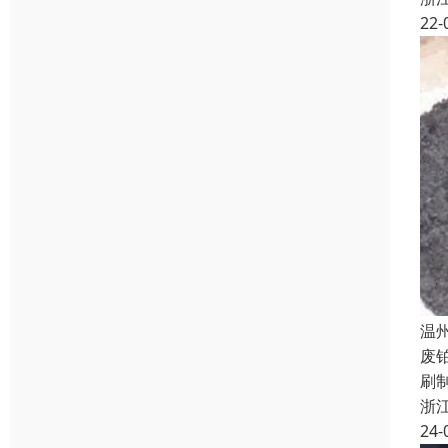
22-
温
废
刷
浙
24-