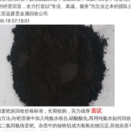
”的经营宗旨，全力打造以“专业、真诚、服务”为立业之本的团
江宏远废贵金属回收公司
06-18 07:18:01
面议
州废钯炭回收价格标准，长期收购，实力雄厚
的方法,向钯溶液中加入纯氨水络合,硝酸酸化,再用纯氨水如何回收
成二氯四氨络亚钯。杂质中的铋铁铝成为氢氧化物沉淀,其他杂质