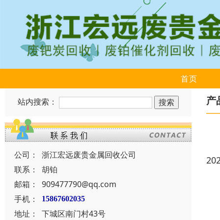
首页
产
站内搜索：
公司：
浙江宏远废贵金属回收公司
20
联系：
胡铂
邮箱：
909477790@qq.com
手机：
15867602035
地址：
下城区南门村43号