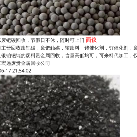
面议
东废钯碳回收，节假日不休，随时可上门
司主营回收废钯碳，废钯触媒，铱废料，铑催化剂，钌催化剂，
金银铂钯铑的废料贵金属回收，含量高低均可，可来料代加工，
江宏远废贵金属回收公司
06-17 21:54:02