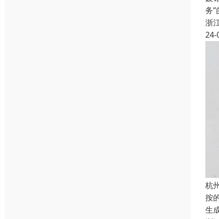
务
浙
24-
杭
按
生