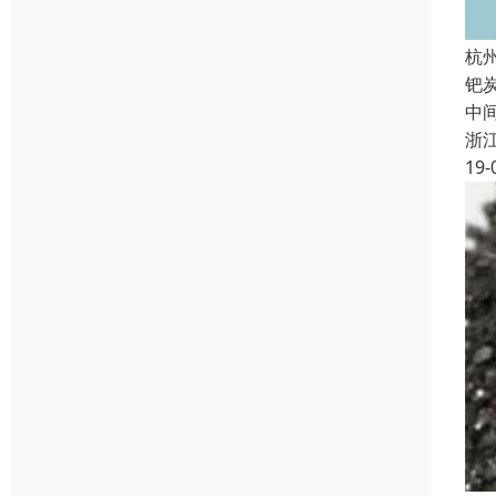
杭
钯
中间
浙
19-