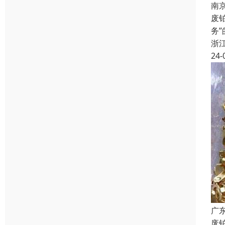
南
废
务
浙
24-
广
废