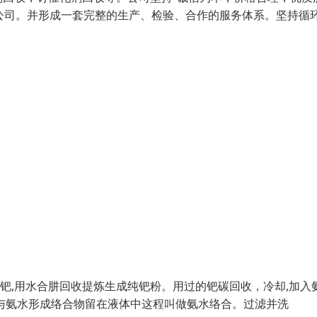
队公司。并形成一套完整的生产、检验、合作的服务体系。坚持循
钯,用水合肼回收提炼生成纯钯粉。用过的钯碳回收，冷却,加入氨
与氨水形成络合物留在液体中这程叫做氨水络合。过滤并洗