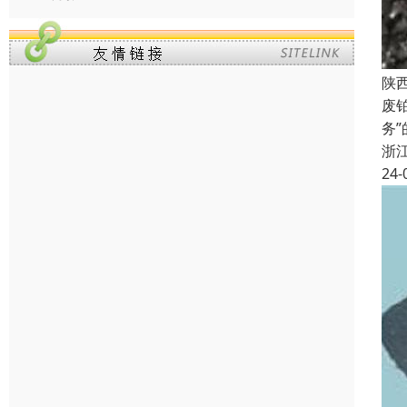
陕
废
务
浙
24-