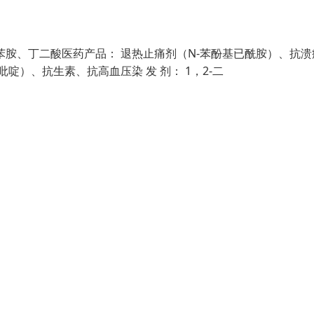
苯胺、丁二酸医药产品： 退热止痛剂（N-苯酚基已酰胺）、抗溃
吡啶）、抗生素、抗高血压染 发 剂： 1，2-二