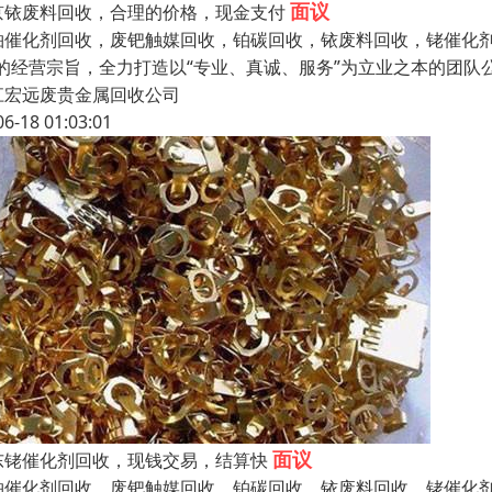
面议
京铱废料回收，合理的价格，现金支付
铂催化剂回收，废钯触媒回收，铂碳回收，铱废料回收，铑催化剂
”的经营宗旨，全力打造以“专业、真诚、服务”为立业之本的团
江宏远废贵金属回收公司
06-18 01:03:01
面议
东铑催化剂回收，现钱交易，结算快
铂催化剂回收，废钯触媒回收，铂碳回收，铱废料回收，铑催化剂