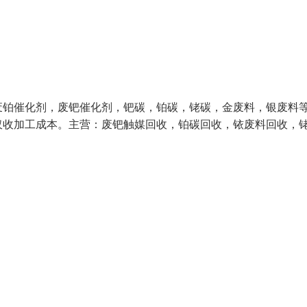
废铂催化剂，废钯催化剂，钯碳，铂碳，铑碳，金废料，银废料
仅收加工成本。主营：废钯触媒回收，铂碳回收，铱废料回收，