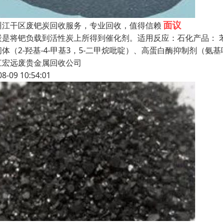
面议
州江干区废钯炭回收服务，专业回收，值得信赖
炭是将钯负载到活性炭上所得到催化剂。适用反应：石化产品： 
体（2-羟基-4-甲基3，5-二甲烷吡啶）、高蛋白酶抑制剂（氨基
江宏远废贵金属回收公司
08-09 10:54:01