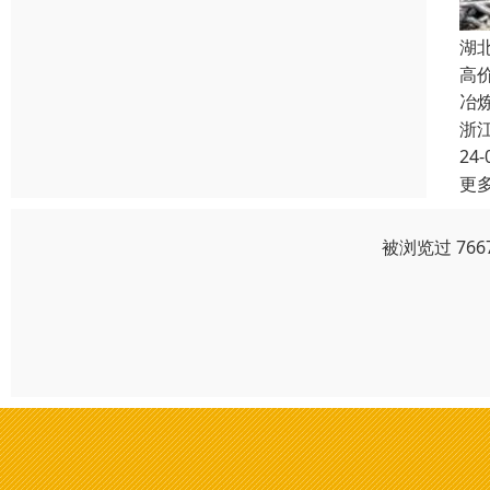
湖
高
冶
浙
24-
更
被浏览过 76