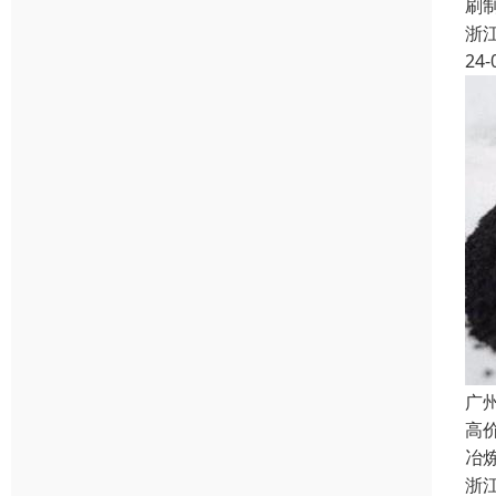
刷
浙
24-
广
高
冶
浙