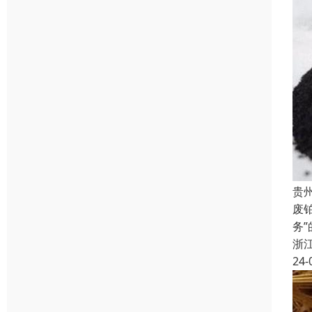
贵
废
务
浙
24-