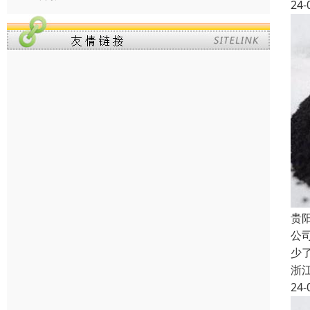
24-
贵
公
少
浙
24-