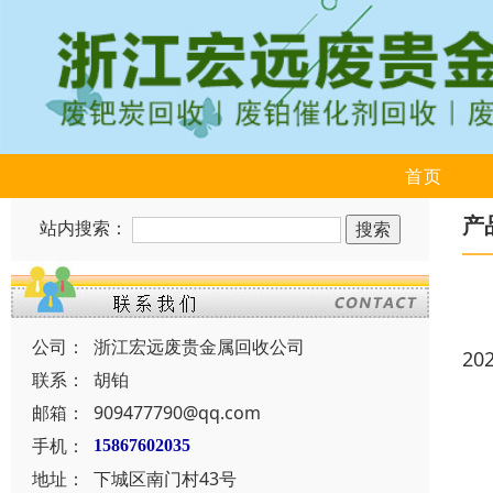
首页
产
站内搜索：
公司：
浙江宏远废贵金属回收公司
20
联系：
胡铂
邮箱：
909477790@qq.com
手机：
15867602035
地址：
下城区南门村43号