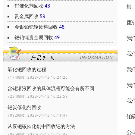
钌催化剂回收
43
银
贵金属回收
59
废
金银铂钯铑废料回收
48
钯铂铑贵金属回收
49
我
我
我
氯化钯回收的过程
7174阅读 2023-01-13 16:24:26
我
含铑溶液回收的具体流程可能会有所不同
7284阅读 2023-01-13 16:22:59
我
钯炭催化剂回收
铂
7092阅读 2023-01-13 16:11:47
从废钯碳催化剂中回收钯的方法
公
7095阅读 2023-01-13 16:10:47