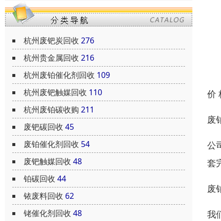
杭州废钯炭回收
276
杭州贵金属回收
216
杭州废铂催化剂回收
109
杭州废钯触媒回收
110
价
杭州废铂碳收购
211
废
废钯碳回收
45
废铂催化剂回收
54
公
废钯触媒回收
48
套
铂碳回收
44
废
铱废料回收
62
铑催化剂回收
48
我