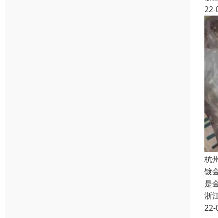
22-
杭
镀
是
浙
22-