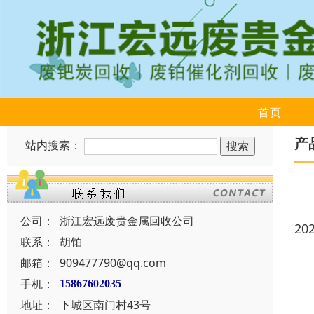
首页
产
站内搜索：
公司：
浙江宏远废贵金属回收公司
20
联系：
胡铂
邮箱：
909477790@qq.com
手机：
15867602035
地址：
下城区南门村43号