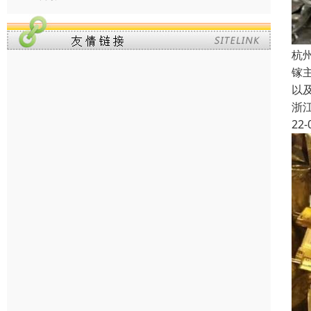
杭
镓
以
浙
22-