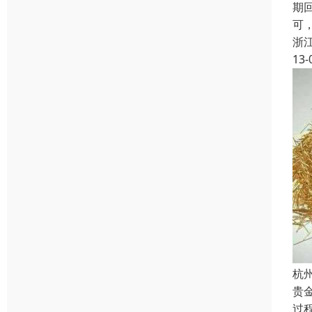
期
可
浙
13-
杭
贵
过