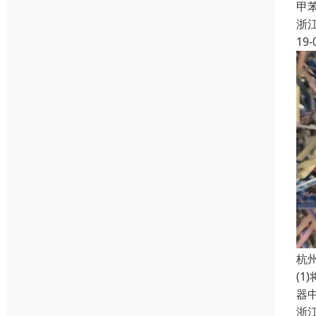
甲
浙
19-
杭
(1
器
浙