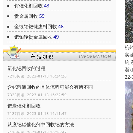
钌催化剂回收
43
贵金属回收
59
金银铂钯铑废料回收
48
钯铂铑贵金属回收
49
杭
实
约
氯化钯回收的过程
浙
22-
7210阅读 2023-01-13 16:24:26
含铑溶液回收的具体流程可能会有所不同
7323阅读 2023-01-13 16:22:59
钯炭催化剂回收
7127阅读 2023-01-13 16:11:47
从废钯碳催化剂中回收钯的方法
7130阅读 2023-01-13 16:10:47