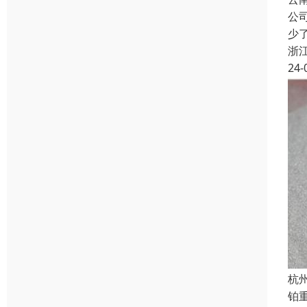
公
少
浙
24-
杭
铂