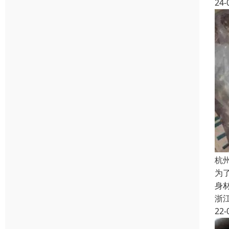
24-
杭
为
身
浙
22-