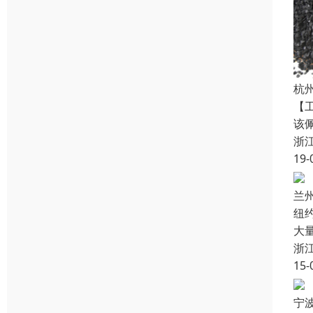
杭
【
该
浙
19-
兰
纽约
大
浙
15-
宁