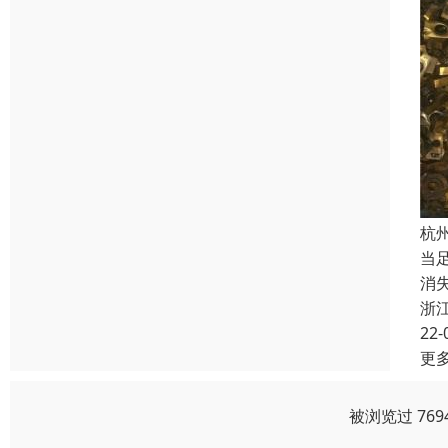
杭
当
消
浙
22-
更
被浏览过 76