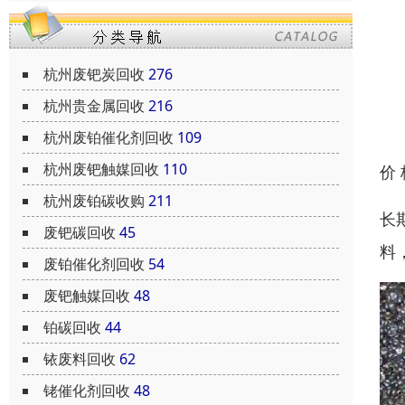
杭州废钯炭回收
276
杭州贵金属回收
216
杭州废铂催化剂回收
109
杭州废钯触媒回收
110
价
杭州废铂碳收购
211
长
废钯碳回收
45
料
废铂催化剂回收
54
废钯触媒回收
48
铂碳回收
44
铱废料回收
62
铑催化剂回收
48